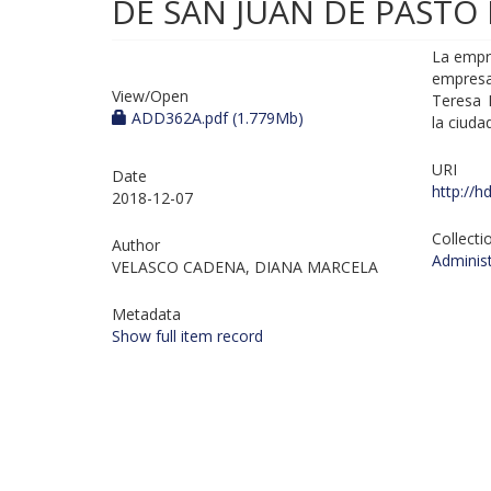
DE SAN JUAN DE PASTO 
La empr
empresa
View/
Open
Teresa 
ADD362A.pdf (1.779Mb)
la ciuda
URI
Date
http://h
2018-12-07
Collecti
Author
Adminis
VELASCO CADENA, DIANA MARCELA
Metadata
Show full item record