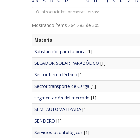
0-9
A
B
C
D
E
F
G
H
I
J
K
L
M
N
Mostrando ítems 264-283 de 305
Materia
Satisfacción para tu boca
[1]
SECADOR SOLAR PARABÓLICO
[1]
Sector ferro eléctrico
[1]
Sector transporte de Carga
[1]
segmentación del mercado
[1]
SEMI-AUTOMATIZADA
[1]
SENDERO
[1]
Servicios odontológicos
[1]