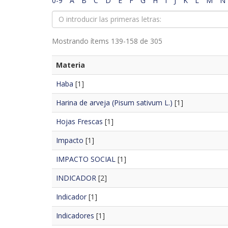
0-9
A
B
C
D
E
F
G
H
I
J
K
L
M
N
Mostrando ítems 139-158 de 305
Materia
Haba
[1]
Harina de arveja (Pisum sativum L.)
[1]
Hojas Frescas
[1]
Impacto
[1]
IMPACTO SOCIAL
[1]
INDICADOR
[2]
Indicador
[1]
Indicadores
[1]