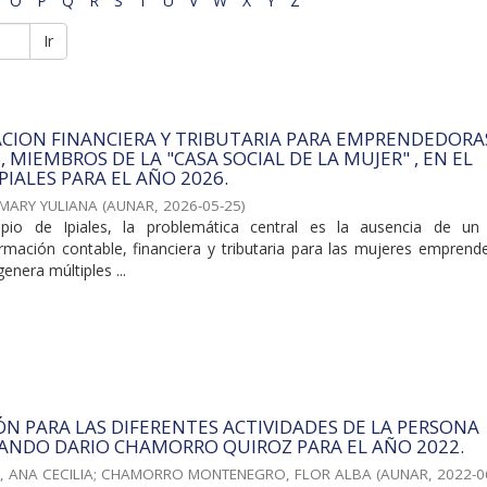
O
P
Q
R
S
T
U
V
W
X
Y
Z
Ir
CION FINANCIERA Y TRIBUTARIA PARA EMPRENDEDORA
 MIEMBROS DE LA "CASA SOCIAL DE LA MUJER" , EN EL
PIALES PARA EL AÑO 2026.
MARY YULIANA
(
AUNAR
,
2026-05-25
)
ipio de Ipiales, la problemática central es la ausencia de u
rmación contable, financiera y tributaria para las mujeres emprend
genera múltiples ...
ÓN PARA LAS DIFERENTES ACTIVIDADES DE LA PERSONA
ANDO DARIO CHAMORRO QUIROZ PARA EL AÑO 2022.
 ANA CECILIA
;
CHAMORRO MONTENEGRO, FLOR ALBA
(
AUNAR
,
2022-0