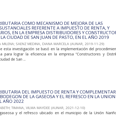
RIBUTARIA COMO MECANISMO DE MEJORA DE LAS
SUSTANCIALES REFERENTE A IMPUESTO DE RENTA, Y
IOS, EN LA EMPRESA DISTRIBUIDORES Y CONSTRUCTO
 LA CIUDAD DE SAN JUAN DE PASTO, EN EL AÑO 2019
A MILENA
;
SAENZ MEDINA, DIANA MARCELA
(
AUNAR
,
2019-11-29
)
de esta investigación se basó en la implementación del procedimien
ria para lograr la eficiencia en la empresa “Constructores y Distri
ciudad de San ...
RIBUTARIA DEL IMPUESTO DE RENTA Y COMPLEMENTAR
 BODEGON DE LA GASEOSA Y EL REFRESCO EN LA UNION
L AÑO 2022
ZABETH
;
TIMANA, VILMA MAYDEE
(
AUNAR
,
2021-12-10
)
gaseosa y el refresco ubicado en el municipio de la Unión Nariñ