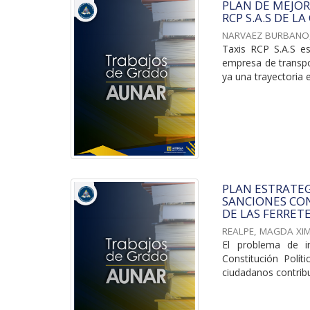
PLAN DE MEJOR
RCP S.A.S DE L
NARVAEZ BURBANO,
Taxis RCP S.A.S es
empresa de transpor
ya una trayectoria e
PLAN ESTRATEG
SANCIONES CON
DE LAS FERRETE
REALPE, MAGDA XI
El problema de i
Constitución Polí
ciudadanos contribui