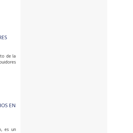
RES
to de la
buidores
IOS EN
o, es un