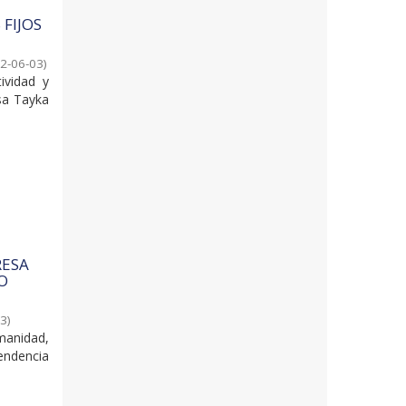
FIJOS
2-06-03
)
ividad y
esa Tayka
RESA
TO
03
)
umanidad,
tendencia