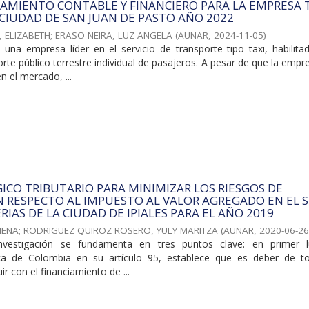
AMIENTO CONTABLE Y FINANCIERO PARA LA EMPRESA 
A CIUDAD DE SAN JUAN DE PASTO AÑO 2022
 ELIZABETH
;
ERASO NEIRA, LUZ ANGELA
(
AUNAR
,
2024-11-05
)
 una empresa líder en el servicio de transporte tipo taxi, habilit
te público terrestre individual de pasajeros. A pesar de que la empr
n el mercado, ...
ICO TRIBUTARIO PARA MINIMIZAR LOS RIESGOS DE
 RESPECTO AL IMPUESTO AL VALOR AGREGADO EN EL 
RIAS DE LA CIUDAD DE IPIALES PARA EL AÑO 2019
MENA
;
RODRIGUEZ QUIROZ ROSERO, YULY MARITZA
(
AUNAR
,
2020-06-2
nvestigación se fundamenta en tres puntos clave: en primer l
tica de Colombia en su artículo 95, establece que es deber de t
r con el financiamiento de ...