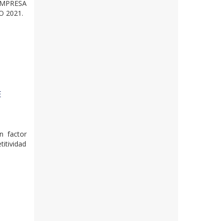
EMPRESA
O 2021.
E
n factor
itividad