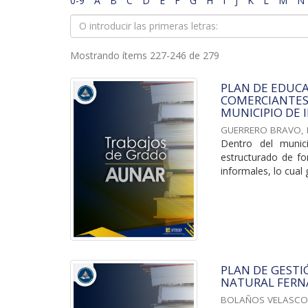
0-9
A
B
C
D
E
F
G
H
I
J
K
L
M
N
Mostrando ítems 227-246 de 279
PLAN DE EDUCA
COMERCIANTES,
MUNICIPIO DE I
GUERRERO BRAVO, 
Dentro del munic
estructurado de fo
informales, lo cual 
PLAN DE GESTI
NATURAL FERN
BOLAÑOS VELASCO,