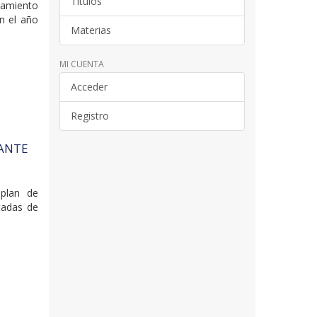
Títulos
namiento
n el año
Materias
MI CUENTA
Acceder
Registro
RANTE
 plan de
tadas de