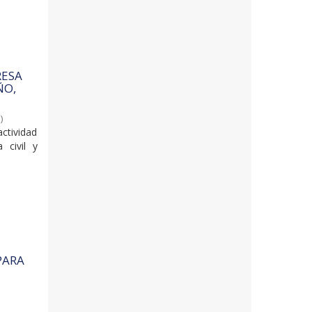
RESA
ÑO,
6
)
ctividad
 civil y
PARA