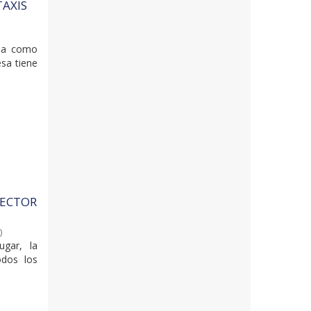
TAXIS
ada como
esa tiene
SECTOR
6
)
ugar, la
odos los