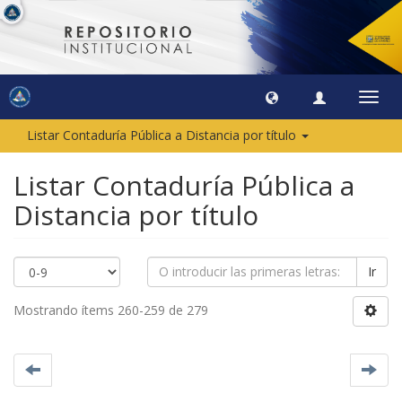
Camb
naveg
Listar Contaduría Pública a Distancia por título
Listar Contaduría Pública a
Distancia por título
Ir
Mostrando ítems 260-259 de 279