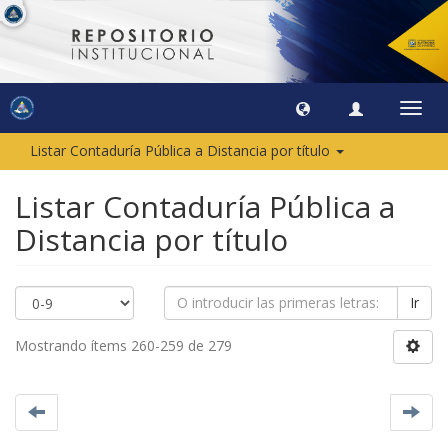
Camb
naveg
Listar Contaduría Pública a Distancia por título
Listar Contaduría Pública a
Distancia por título
Ir
Mostrando ítems 260-259 de 279