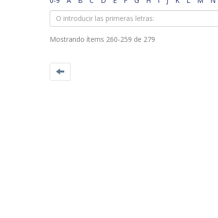
0-9
A
B
C
D
E
F
G
H
I
J
K
L
M
N
Mostrando ítems 260-259 de 279