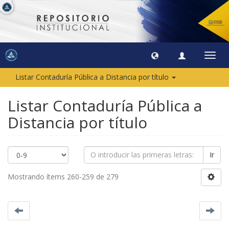
Camb
naveg
Listar Contaduría Pública a Distancia por título
Listar Contaduría Pública a
Distancia por título
Ir
Mostrando ítems 260-259 de 279