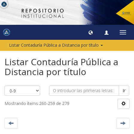
Camb
naveg
Listar Contaduría Pública a Distancia por título
Listar Contaduría Pública a
Distancia por título
Ir
Mostrando ítems 260-259 de 279