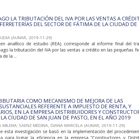
PAGO LA TRIBUTACIÓN DEL IVA POR LAS VENTAS A CRÉDI
FERRETERÍAS DEL SECTOR DE FÁTIMA DE LA CIUDAD DE
AUDIA
(
AUNAR
,
2019-11-29
)
n analítico de estudio (REA) corresponde al informe final del tr
pago la tributación del IVA por las ventas a crédito en las pequeñas fe
 de la ...
RIBUTARIA COMO MECANISMO DE MEJORA DE LAS
SUSTANCIALES REFERENTE A IMPUESTO DE RENTA, Y
IOS, EN LA EMPRESA DISTRIBUIDORES Y CONSTRUCTO
 LA CIUDAD DE SAN JUAN DE PASTO, EN EL AÑO 2019
A MILENA
;
SAENZ MEDINA, DIANA MARCELA
(
AUNAR
,
2019-11-29
)
de esta investigación se basó en la implementación del procedimien
ria para lograr la eficiencia en la empresa “Constructores y Distri