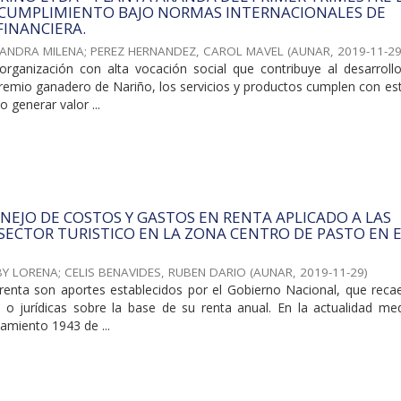
U CUMPLIMIENTO BAJO NORMAS INTERNACIONALES DE
INANCIERA.
ANDRA MILENA
;
PEREZ HERNANDEZ, CAROL MAVEL
(
AUNAR
,
2019-11-2
rganización con alta vocación social que contribuye al desarroll
remio ganadero de Nariño, los servicios y productos cumplen con es
 generar valor ...
ANEJO DE COSTOS Y GASTOS EN RENTA APLICADO A LAS
SECTOR TURISTICO EN LA ZONA CENTRO DE PASTO EN 
BY LORENA
;
CELIS BENAVIDES, RUBEN DARIO
(
AUNAR
,
2019-11-29
)
enta son aportes establecidos por el Gobierno Nacional, que reca
 o jurídicas sobre la base de su renta anual. En la actualidad med
iamiento 1943 de ...