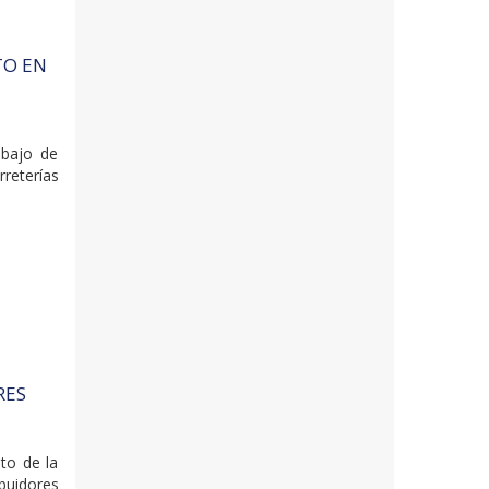
TO EN
abajo de
rreterías
RES
to de la
buidores