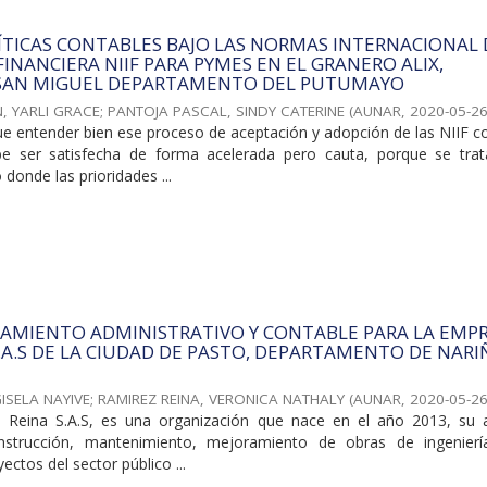
ÍTICAS CONTABLES BAJO LAS NORMAS INTERNACIONAL 
INANCIERA NIIF PARA PYMES EN EL GRANERO ALIX,
 SAN MIGUEL DEPARTAMENTO DEL PUTUMAYO
, YARLI GRACE
;
PANTOJA PASCAL, SINDY CATERINE
(
AUNAR
,
2020-05-2
e entender bien ese proceso de aceptación y adopción de las NIIF 
e ser satisfecha de forma acelerada pero cauta, porque se tra
onde las prioridades ...
RAMIENTO ADMINISTRATIVO Y CONTABLE PARA LA EMP
.A.S DE LA CIUDAD DE PASTO, DEPARTAMENTO DE NARI
ISELA NAYIVE
;
RAMIREZ REINA, VERONICA NATHALY
(
AUNAR
,
2020-05-2
Reina S.A.S, es una organización que nace en el año 2013, su a
onstrucción, mantenimiento, mejoramiento de obras de ingeniería
ectos del sector público ...