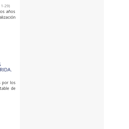
11-29
)
dos años
alización
S
RIDA.
s por los
ntable de