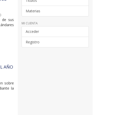
Títulos
Materias
9
)
o de sus
MI CUENTA
tándares
Acceder
Registro
EL AÑO
en sobre
iante la