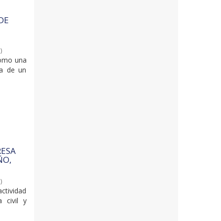
DE
6
)
como una
ta de un
RESA
ÑO,
6
)
ctividad
 civil y