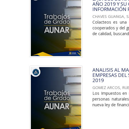
AÑO 2019 Y S
INFORMACIÓN F
CHAVES GUANGA, S
Colacteos es una o
cooperados y del g
de calidad, buscando
ANALISIS AL M
EMPRESAS DEL 
2019
GOMEZ ARCOS, RU
Los Impuestos en r
personas naturales
nueva ley de financ