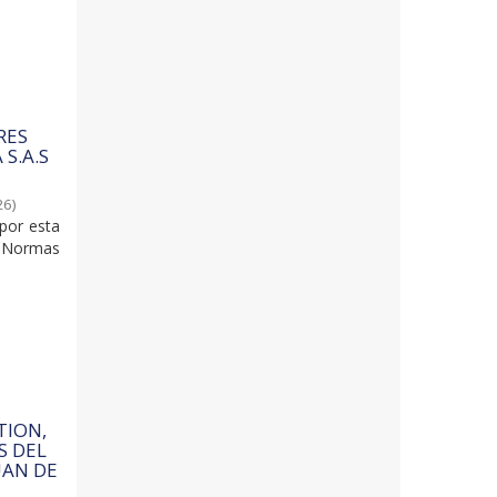
RES
S.A.S
26
)
 por esta
 Normas
TION,
S DEL
UAN DE