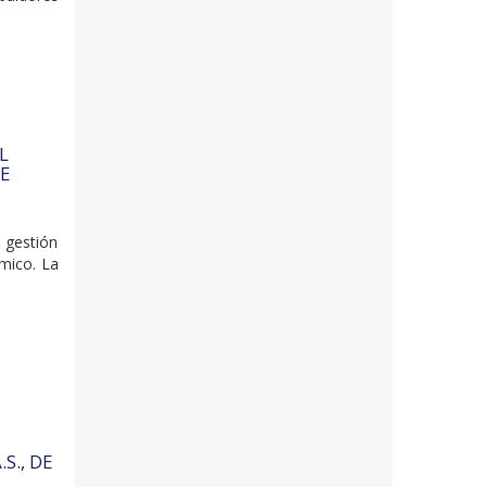
L
DE
 gestión
ómico. La
S., DE