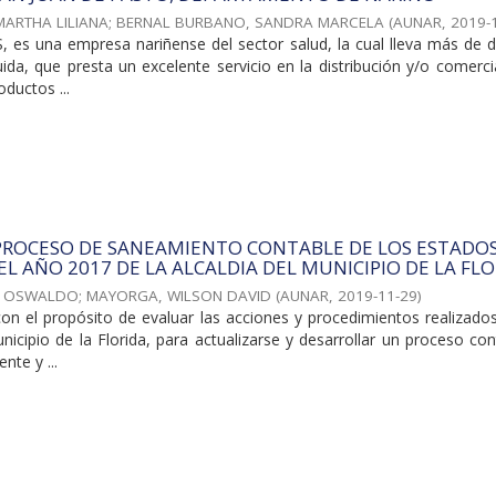
MARTHA LILIANA
;
BERNAL BURBANO, SANDRA MARCELA
(
AUNAR
,
2019-
es una empresa nariñense del sector salud, la cual lleva más de 
ida, que presta un excelente servicio en la distribución y/o comerci
oductos ...
 PROCESO DE SANEAMIENTO CONTABLE DE LOS ESTADO
EL AÑO 2017 DE LA ALCALDIA DEL MUNICIPIO DE LA FLO
N OSWALDO
;
MAYORGA, WILSON DAVID
(
AUNAR
,
2019-11-29
)
con el propósito de evaluar las acciones y procedimientos realizado
nicipio de la Florida, para actualizarse y desarrollar un proceso co
te y ...