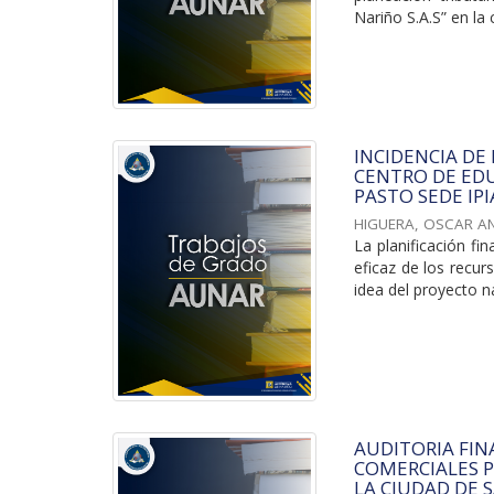
Nariño S.A.S” en la 
INCIDENCIA DE
CENTRO DE EDU
PASTO SEDE IPI
HIGUERA, OSCAR A
La planificación f
eficaz de los recur
idea del proyecto nac
AUDITORIA FIN
COMERCIALES P
LA CIUDAD DE 