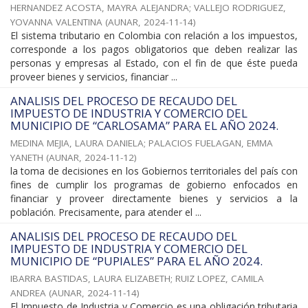
HERNANDEZ ACOSTA, MAYRA ALEJANDRA
;
VALLEJO RODRIGUEZ,
YOVANNA VALENTINA
(
AUNAR
,
2024-11-14
)
El sistema tributario en Colombia con relación a los impuestos,
corresponde a los pagos obligatorios que deben realizar las
personas y empresas al Estado, con el fin de que éste pueda
proveer bienes y servicios, financiar ...
ANALISIS DEL PROCESO DE RECAUDO DEL
IMPUESTO DE INDUSTRIA Y COMERCIO DEL
MUNICIPIO DE “CARLOSAMA” PARA EL AÑO 2024.
MEDINA MEJIA, LAURA DANIELA
;
PALACIOS FUELAGAN, EMMA
YANETH
(
AUNAR
,
2024-11-12
)
la toma de decisiones en los Gobiernos territoriales del país con
fines de cumplir los programas de gobierno enfocados en
financiar y proveer directamente bienes y servicios a la
población. Precisamente, para atender el ...
ANALISIS DEL PROCESO DE RECAUDO DEL
IMPUESTO DE INDUSTRIA Y COMERCIO DEL
MUNICIPIO DE “PUPIALES” PARA EL AÑO 2024.
IBARRA BASTIDAS, LAURA ELIZABETH
;
RUIZ LOPEZ, CAMILA
ANDREA
(
AUNAR
,
2024-11-14
)
El Impuesto de Industria y Comercio es una obligación tributaria