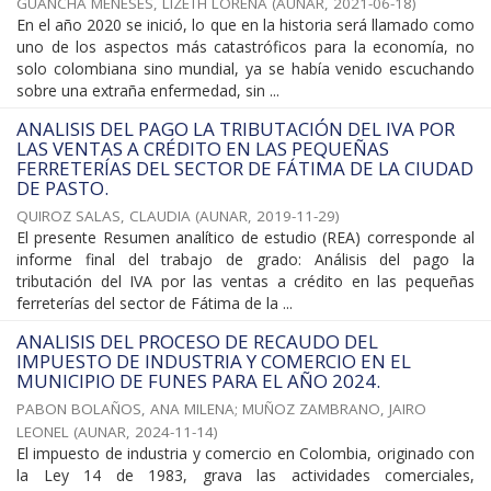
GUANCHA MENESES, LIZETH LORENA
(
AUNAR
,
2021-06-18
)
En el año 2020 se inició, lo que en la historia será llamado como
uno de los aspectos más catastróficos para la economía, no
solo colombiana sino mundial, ya se había venido escuchando
sobre una extraña enfermedad, sin ...
ANALISIS DEL PAGO LA TRIBUTACIÓN DEL IVA POR
LAS VENTAS A CRÉDITO EN LAS PEQUEÑAS
FERRETERÍAS DEL SECTOR DE FÁTIMA DE LA CIUDAD
DE PASTO.
QUIROZ SALAS, CLAUDIA
(
AUNAR
,
2019-11-29
)
El presente Resumen analítico de estudio (REA) corresponde al
informe final del trabajo de grado: Análisis del pago la
tributación del IVA por las ventas a crédito en las pequeñas
ferreterías del sector de Fátima de la ...
ANALISIS DEL PROCESO DE RECAUDO DEL
IMPUESTO DE INDUSTRIA Y COMERCIO EN EL
MUNICIPIO DE FUNES PARA EL AÑO 2024.
PABON BOLAÑOS, ANA MILENA
;
MUÑOZ ZAMBRANO, JAIRO
LEONEL
(
AUNAR
,
2024-11-14
)
El impuesto de industria y comercio en Colombia, originado con
la Ley 14 de 1983, grava las actividades comerciales,