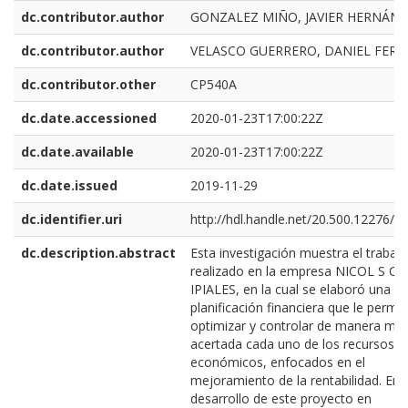
dc.contributor.author
GONZALEZ MIÑO, JAVIER HERNÁN
dc.contributor.author
VELASCO GUERRERO, DANIEL FER
dc.contributor.other
CP540A
dc.date.accessioned
2020-01-23T17:00:22Z
dc.date.available
2020-01-23T17:00:22Z
dc.date.issued
2019-11-29
dc.identifier.uri
http://hdl.handle.net/20.500.12276/7
dc.description.abstract
Esta investigación muestra el trabaj
realizado en la empresa NICOL S CE
IPIALES, en la cual se elaboró una
planificación financiera que le permit
optimizar y controlar de manera má
acertada cada uno de los recursos
económicos, enfocados en el
mejoramiento de la rentabilidad. En e
desarrollo de este proyecto en