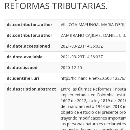
REFORMAS TRIBUTARIAS.
dc.contributor.author
VILLOTA MAYUNGA, MARIA DERLY
dc.contributor.author
ZAMBRANO CAJIGAS, DANIEL LIBA
dc.date.accessioned
2021-03-23T14:36:03Z
dc.date.available
2021-03-23T14:36:03Z
dc.date.issued
2020-12-15
dc.identifier.uri
http://hdl.handle.net/20.500.12276/9
dc.description.abstract
Entre las últimas Reformas Tributari
implementadas en Colombia, está la
1607 de 2012, La ley 1819 del 2016 y 
de financiamiento 1943 del 2018 (re
objeto de estudio del presente proye
trayendo modificaciones importante
las personas naturales declarantes d
impuesto de renta y complementario