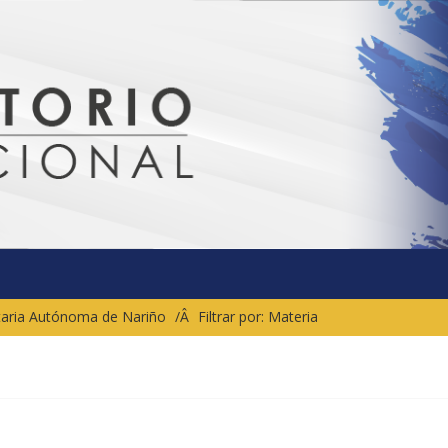
sitaria Autónoma de Nariño
Filtrar por: Materia