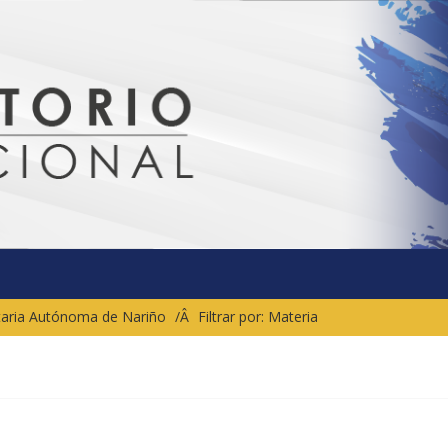
sitaria Autónoma de Nariño
Filtrar por: Materia