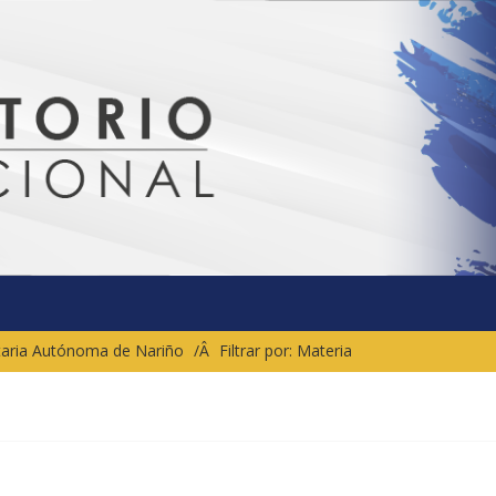
sitaria Autónoma de Nariño
Filtrar por: Materia