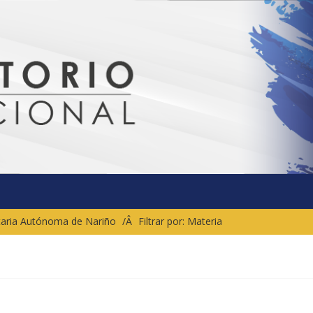
sitaria Autónoma de Nariño
Filtrar por: Materia